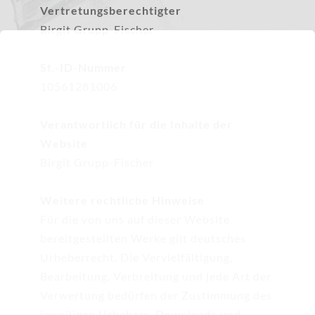
Vertretungsberechtigter
Birgit Grupp-Fischer
St.-ID-Nummer
10561281006
Verantwortlich für die Inhalte der 
Website
Birgit Grupp-Fischer
Weitere rechtliche Hinweise
Für die von uns auf dieser Website 
bereitgestellten Werke gilt deutsches 
Urheberrecht. Die Vervielfältigung, 
Bearbeitung, Verbreitung und jede Art der 
Verwertung bedürfen der Zustimmung des 
jeweiligen Urhebers. Downloads und 