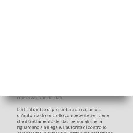
Quando ci contattate, in particolare 
quando utilizzate il modulo di contatto, i 
vostri dati saranno memorizzati allo scopo 
di elaborare la vostra richiesta o di 
contattarvi in modo da poterli utilizzare 
per elaborare e rispondere alla vostra 
richiesta. Questi dati non saranno 
trasmessi a terzi senza il suo consenso.
Avete il diritto di richiedere informazioni gratuite 
sui dati personali che sono stati memorizzati su 
di voi. Inoltre, avete il diritto di correggere i dati 
errati, il blocco e la cancellazione dei vostri dati 
personali, nella misura in cui questo non è in 
conflitto con qualsiasi obbligo legale di 
conservazione dei dati.
Lei ha il diritto di presentare un reclamo a 
un'autorità di controllo competente se ritiene 
che il trattamento dei dati personali che la 
riguardano sia illegale. L'autorità di controllo 
competente in materia di legge sulla protezione 